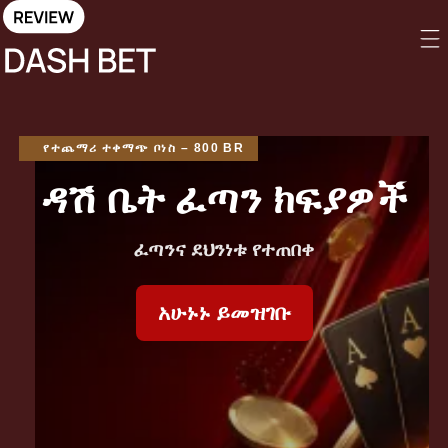
የተጨማሪ ተቀማጭ ቦነስ – 800 BR
ዳሽ ቤት ፈጣን ክፍያዎች
ፈጣንና ደህንነቱ የተጠበቀ
አሁኑኑ ይመዝገቡ