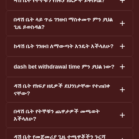
ዳሽ ቤት የትኞቹን የክፍያ ዘዴዎች ይቀበላል?
በዳሽ ቤት ላይ ጥሬ ገንዘብ ማስቀመጥ ምን ያህል
ጊዜ ይወስዳል?
ከዳሽ ቤት ገንዘብ ለማውጣት እንዴት እችላለሁ?
dash bet withdrawal time ምን ያህል ነው?
ዳሽ ቤት የክፍያ ዘዴዎች ደህንነታቸው የተጠበቀ
ናቸው?
በዳሽ ቤት የትኞቹን ጨዋታዎች መጫወት
እችላለሁ?
ዳሽ ቤት የመጀመሪያ ጊዜ ተጫዋቾችን ጉርሻ