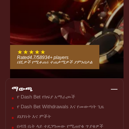
Rated
4.7
/
5
8934
+ players
በሺዎች የሚቆጠሩ ተጠቃሚዎች ያምኑበታል
ማውጫ
የ Dash Bet የክፍያ አማራጮች
የ Dash Bet Withdrawals እና የመውጣት ጊዜ
ደህንነት እና ምቾት
በዳሽ ቤት ላይ ተደጋግመው የሚጠየቁ ጥያቄዎች