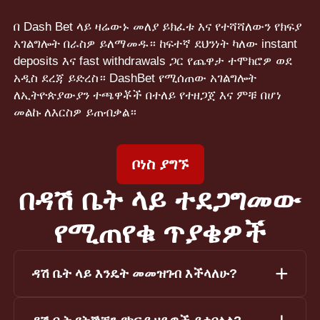
በ Dash Bet ላይ ዛሬውኑ መለያ ይክፈቱ እና የተሻሻለውን የክፍያ
አገልግሎት በራስዎ ይለማመዱ። ከፍተኛ ደህንነት ካለው instant
deposits እና fast withdrawals ጋር የጨዋታ ተሞክሮዎ ወደ
አዲስ ደረጃ ይድረስ። DashBet የሚሰጠው አገልግሎት
ለኢትዮጵያውያን ተጫዋቾች በተለይ የተዘጋጀ እና ምቹ በሆነ
መልኩ ለእርስዎ ይጠብቃል።
ቦነስ ያግኙ
በዳሽ ቤት ላይ ተደጋግመው
የሚጠየቁ ጥያቄዎች
ዳሽ ቤት ላይ እንዴት መመዝገብ እችላለሁ?