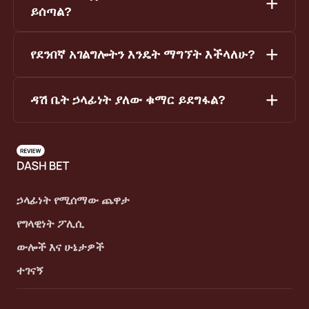
ይሰጣል?
የደንበኛ አገልግሎትን እንዴት ማግኘት እችላለሁ?
ዳሽ ቤት ኃላፊነት ያለው ቁማር ይደግፋል?
ኃላፊነት የሚሰማው ጨዋታ
የግላዊነት ፖሊሲ
ውሎች እና ሁኔታዎች
ተገናኝ