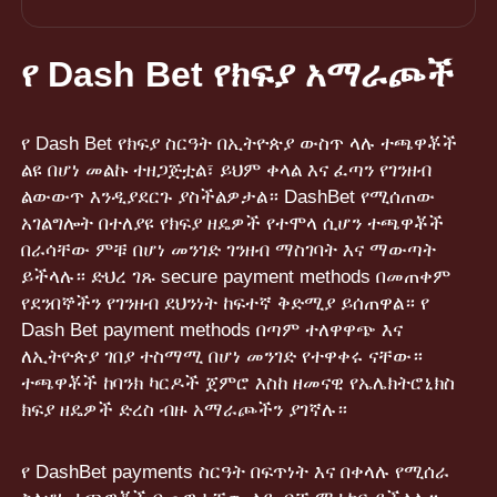
የ Dash Bet የክፍያ አማራጮች
የ Dash Bet የክፍያ ስርዓት በኢትዮጵያ ውስጥ ላሉ ተጫዋቾች
ልዩ በሆነ መልኩ ተዘጋጅቷል፣ ይህም ቀላል እና ፈጣን የገንዘብ
ልውውጥ እንዲያደርጉ ያስችልዎታል። DashBet የሚሰጠው
አገልግሎት በተለያዩ የክፍያ ዘዴዎች የተሞላ ሲሆን ተጫዋቾች
በራሳቸው ምቹ በሆነ መንገድ ገንዘብ ማስገባት እና ማውጣት
ይችላሉ። ድህረ ገጹ secure payment methods በመጠቀም
የደንበኞችን የገንዘብ ደህንነት ከፍተኛ ቅድሚያ ይሰጠዋል። የ
Dash Bet payment methods በጣም ተለዋዋጭ እና
ለኢትዮጵያ ገበያ ተስማሚ በሆነ መንገድ የተዋቀሩ ናቸው።
ተጫዋቾች ከባንክ ካርዶች ጀምሮ እስከ ዘመናዊ የኤሌክትሮኒክስ
ክፍያ ዘዴዎች ድረስ ብዙ አማራጮችን ያገኛሉ።
የ DashBet payments ስርዓት በፍጥነት እና በቀላሉ የሚሰራ